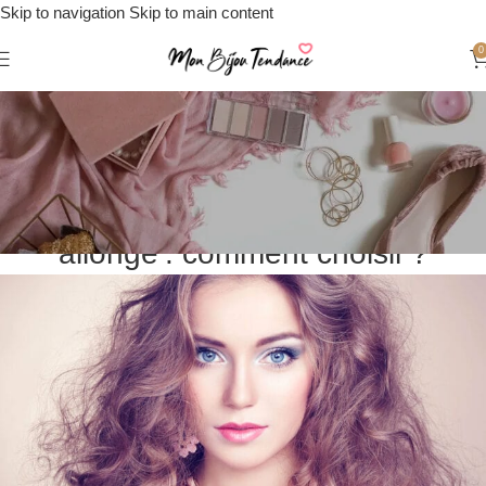
Skip to navigation
Skip to main content
0
Le Mag’
Accueil
/
Conseils Pratiques
CONSEILS PRATIQUES
Bijoux pour visage rond, ovale,
allongé : comment choisir ?