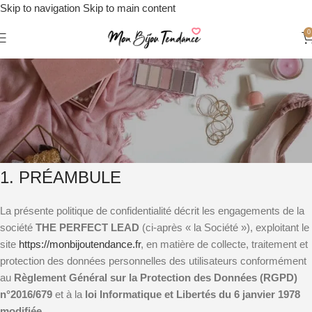
Skip to navigation
Skip to main content
0
POLITIQUE DE
CONFIDENTIALITÉ
Accueil
/
POLITIQUE DE CONFIDENTIALITÉ
Dernière mise à jour : 6 Juin 2025
1. PRÉAMBULE
La présente politique de confidentialité décrit les engagements de la
société
THE PERFECT LEAD
(ci-après « la Société »), exploitant le
site
https://
monbijoutendance.fr
, en matière de collecte, traitement et
protection des données personnelles des utilisateurs conformément
au
Règlement Général sur la Protection des Données (RGPD)
n°2016/679
et à la
loi Informatique et Libertés du 6 janvier 1978
modifiée
.