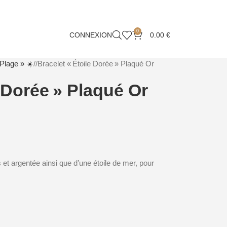
0
CONNEXION
0.00
€
 Plage » ☀️
/
Bracelet « Étoile Dorée » Plaqué Or
e Dorée » Plaqué Or
 et argentée ainsi que d’une étoile de mer, pour