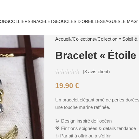
IONS
COLLIERS
BRACELETS
BOUCLES D’OREILLES
BAGUES
LE MAG’
Accueil
/
Collections
/
Collection « Soleil &
Bracelet « Étoil
(
3
avis client)
19.90
€
Un bracelet élégant orné de perles dorées
une touche marine raffinée.
💫
Design inspiré de l’océan
💖
Finitions soignées & détails tendance
✨ Parfait à offrir ou à s’offrir