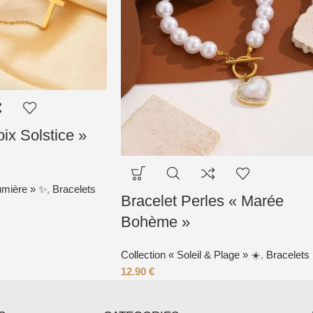
oix Solstice »
Lumière » ✨
,
Bracelets
Bracelet Perles « Marée
Bohème »
Collection « Soleil & Plage » ☀️
,
Bracelets
12.90
€