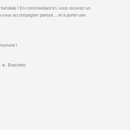
e familiale ! En commandant ici, vous recevez un
t à vous accompagner partout… et à porter une
 moment !
» ☀️
,
Bracelets