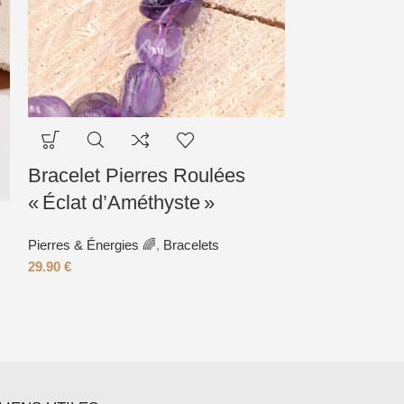
Collier « É
Bracelet Pierres Roulées
« Éclat d’Améthyste »
Collection « Sole
24.
Pierres & Énergies 🌈
,
Bracelets
29.90
€