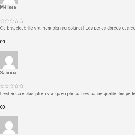
Mélissa
Ce bracelet brille vraiment bien au poignet ! Les perles dorées et arge
0
0
Sabrina
Il est encore plus joli en vrai qu’en photo. Très bonne qualité, les per
0
0